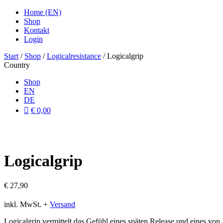
Home (EN)
Shop
Kontakt
Login
Start
/
Shop
/
Logicalresistance
/ Logicalgrip
Country
Shop
EN
DE
€ 0,00
Logicalgrip
€
27,90
inkl. MwSt.
+
Versand
Logicalgrip vermittelt das Gefühl eines späten Release und eines v