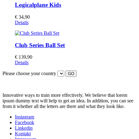
Produktseite
Logicalplane Kids
gewählt
werden
€
34,90
Details
Club Series Ball Set
€
139,90
Dieses
Details
Produkt
Please choose your country
weist
GO
mehrere
Varianten
auf.
Innovative ways to train more effectively. We believe that lorem
Die
ipsum dummy text will help to get an idea. In addition, you can see
Optionen
from it whether all the letters are there and what they look like.
können
auf
Instagram
der
Facebook
Produktseite
Linkedin
gewählt
Kontakt
werden