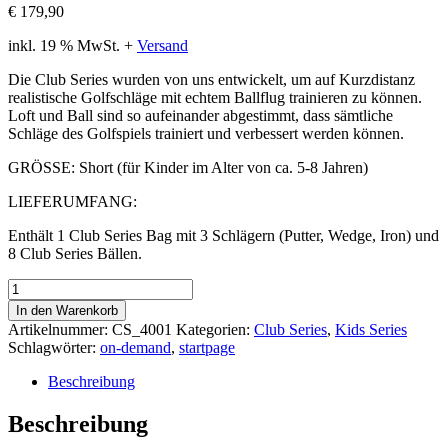
€
179,90
inkl. 19 % MwSt.
+
Versand
Die Club Series wurden von uns entwickelt, um auf Kurzdistanz
realistische Golfschläge mit echtem Ballflug trainieren zu können.
Loft und Ball sind so aufeinander abgestimmt, dass sämtliche
Schläge des Golfspiels trainiert und verbessert werden können.
GRÖSSE: Short (für Kinder im Alter von ca. 5-8 Jahren)
LIEFERUMFANG:
Enthält 1 Club Series Bag mit 3 Schlägern (Putter, Wedge, Iron) und
8 Club Series Bällen.
Club
Series
In den Warenkorb
"Kids
Artikelnummer:
CS_4001
Kategorien:
Club Series
,
Kids Series
Into
Schlagwörter:
on-demand
,
startpage
Golf"
-
Beschreibung
Short
Menge
Beschreibung