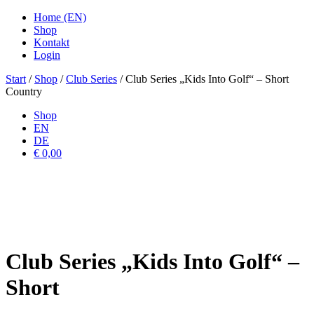
Home (EN)
Shop
Kontakt
Login
Start
/
Shop
/
Club Series
/ Club Series „Kids Into Golf“ – Short
Country
Shop
EN
DE
€ 0,00
Club Series „Kids Into Golf“ –
Short