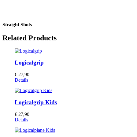
Straight Shots
Related Products
Logicalgrip
€
27,90
Dieses
Details
Produkt
weist
mehrere
Logicalgrip Kids
Varianten
auf.
Die
€
27,90
Optionen
Details
können
auf
der