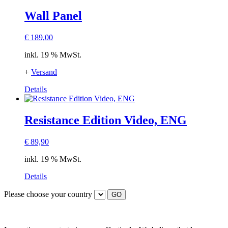
weist
mehrere
Wall Panel
Varianten
auf.
€
189,00
Die
Optionen
inkl. 19 % MwSt.
können
auf
+
Versand
der
Produktseite
Details
gewählt
werden
Resistance Edition Video, ENG
€
89,90
inkl. 19 % MwSt.
Details
Please choose your country
GO