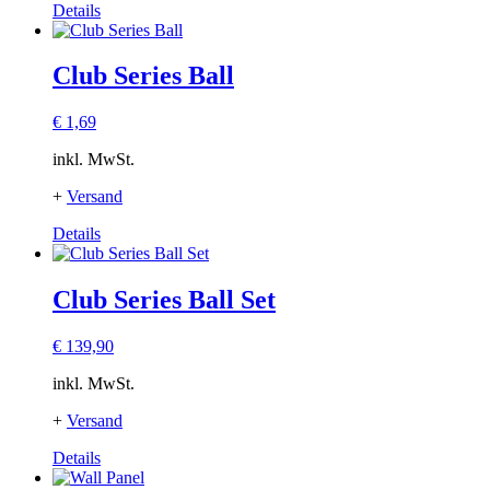
Details
Club Series Ball
€
1,69
inkl. MwSt.
+
Versand
Dieses
Details
Produkt
weist
mehrere
Club Series Ball Set
Varianten
auf.
€
139,90
Die
Optionen
inkl. MwSt.
können
auf
+
Versand
der
Produktseite
Dieses
Details
gewählt
Produkt
werden