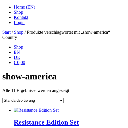
Home (EN)
Shop
Kontakt
Login
Start
/
Shop
/ Produkte verschlagwortet mit „show-america“
Country
Shop
EN
DE
€ 0,00
show-america
Alle 11 Ergebnisse werden angezeigt
Resistance Edition Set